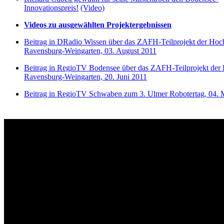
Innovationspreis!
(Video)
Videos zu ausgewählten Projektergebnissen
Beitrag in DRadio Wissen über das ZAFH-Teilprojekt der Hoc
Ravensburg-Weingarten, 03. August 2011
Beitrag in RegioTV Bodensee über das ZAFH-Teilprojekt der
Ravensburg-Weingarten, 20. Juni 2011
Beitrag in RegioTV Schwaben zum 3. Ulmer Robotertag, 04. 